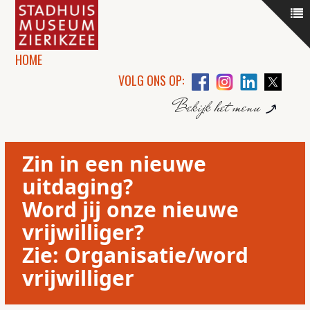
HOME
VOLG ONS OP:
Bekijk het menu
Zin in een nieuwe
uitdaging?
Word jij onze nieuwe
vrijwilliger?
Zie: Organisatie/word
vrijwilliger