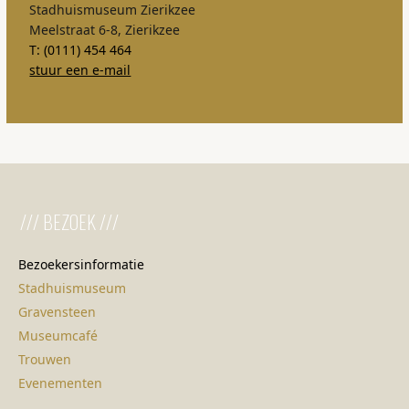
Stadhuismuseum Zierikzee
Meelstraat 6-8, Zierikzee
T: (0111) 454 464
stuur een e-mail
/// BEZOEK ///
Bezoekersinformatie
Stadhuismuseum
Gravensteen
Museumcafé
Trouwen
Evenementen