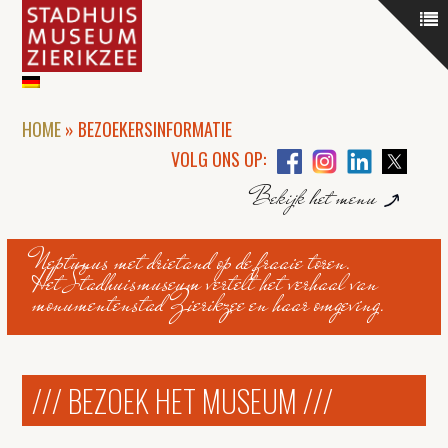
HOME
»
BEZOEKERSINFORMATIE
VOLG ONS OP:
Bekijk het menu
Neptunus met drietand op de fraaie toren.
Het Stadhuismuseum vertelt het verhaal van
monumentenstad Zierikzee en haar omgeving.
/// BEZOEK HET MUSEUM ///