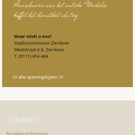
///
alle openingstijden
///
/// BEZOEK ///
Bezoekersinformatie
Stadhuismuseum
Gravensteen
Museumcafé
Trouwen
Evenementen
///COLLECTIE///