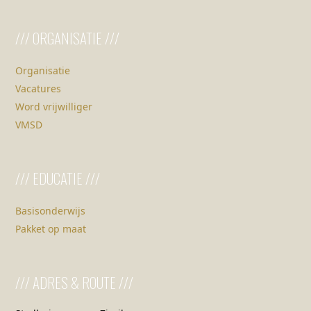
/// EDUCATIE ///
Basisonderwijs
Pakket op maat
/// ADRES & ROUTE ///
Stadhuismuseum Zierikzee
Meelstraat 6-8, Zierikzee
T: (0111) 454 464
Het museum is gratis te bezoeken voor Museumkaart-
houders