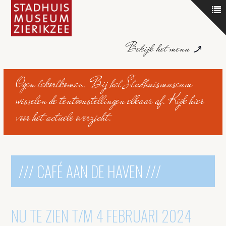
Bekijk het menu
Ogen tekortkomen. Bij het Stadhuismuseum
wisselen de tentoonstellingen elkaar af. Kijk hier
voor het actuele overzicht.
/// CAFÉ AAN DE HAVEN ///
NU TE ZIEN T/M 4 FEBRUARI 2024