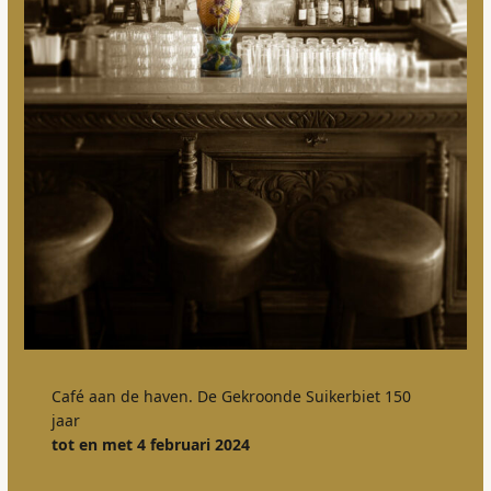
Café aan de haven. De Gekroonde Suikerbiet 150
jaar
tot en met 4 februari 2024
Aanschuiven aan het antieke Mechelse
buffet dat dienstdoet als toog
Waar vindt u ons?
Stadhuismuseum Zierikzee
Meelstraat 6-8, Zierikzee
T: (0111) 454 464
stuur een e-mail